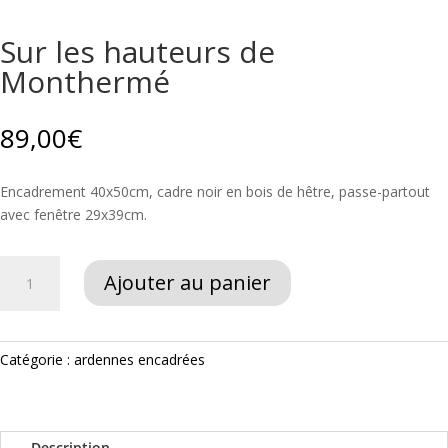
Sur les hauteurs de
Monthermé
89,00
€
Encadrement 40x50cm, cadre noir en bois de hêtre, passe-partout
avec fenêtre 29x39cm.
quantité
Ajouter au panier
de
Sur
les
hauteurs
Catégorie :
ardennes encadrées
de
Monthermé
Description