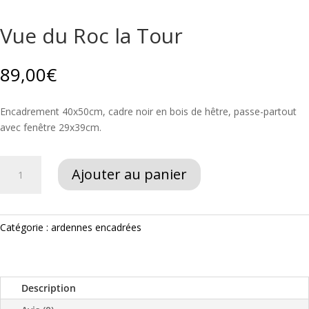
Vue du Roc la Tour
89,00
€
Encadrement 40x50cm, cadre noir en bois de hêtre, passe-partout
avec fenêtre 29x39cm.
quantité
Ajouter au panier
de
Vue
du
Roc
Catégorie :
ardennes encadrées
la
Tour
Description