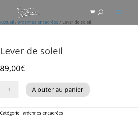
Accueil
/
ardennes encadrées
/ Lever de soleil
Lever de soleil
89,00
€
quantité
Ajouter au panier
de
Lever
de
soleil
Catégorie :
ardennes encadrées