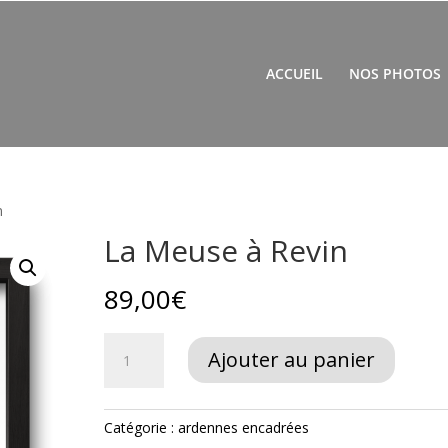
ACCUEIL
NOS PHOTOS
n
La Meuse à Revin
89,00
€
quantité
Ajouter au panier
de
La
Meuse
Catégorie :
ardennes encadrées
à