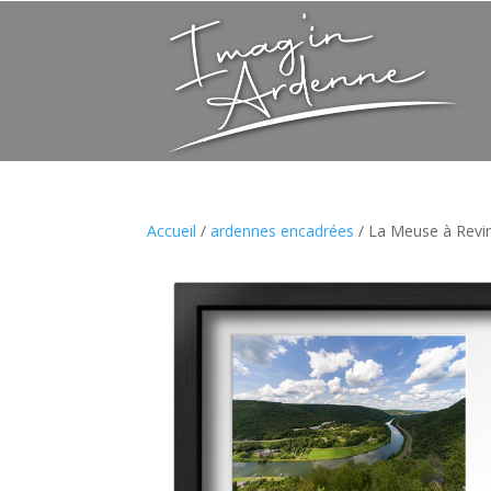
Accueil
/
ardennes encadrées
/ La Meuse à Revi